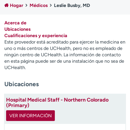
Ready. Set. CO.
Ensayos clínicos
Hogar
Médicos
Leslie Busby, MD
Empleados
Profesionales
Atención a medios de
Asistencia financiera
Acerca de
comunicación
Ubicaciones
Cualificaciones y experiencia
Contáctenos
Noticias e historias
Este proveedor está acreditado para ejercer la medicina en
uno o más centros de UCHealth, pero no es empleado de
A
ningún centro de UCHealth. La información de contacto
y
en esta página puede ser de una instalación que no sea de
ú
UCHealth.
d
a
Ubicaciones
m
e
a
Hospital Medical Staff - Northern Colorado
e
(Primary)
n
c
VER INFORMACIÓN
o
n