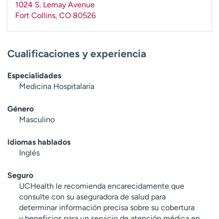
1024 S. Lemay Avenue
t
Fort Collins
,
CO
80526
r
a
r
Cualificaciones y experiencia
Especialidades
Medicina Hospitalaria
Género
Masculino
Idiomas hablados
Inglés
Seguro
UCHealth le recomienda encarecidamente que
consulte con su aseguradora de salud para
determinar información precisa sobre su cobertura
y beneficios para un servicio de atención médica en