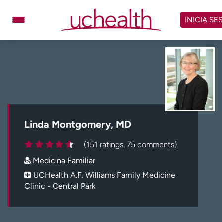
Omitir
y
INICIA SE
ver
contenido
Médicos
Especialidades
Ubicaciones
Programar cita
Atención de urgencia
virtual
Linda Montgomery, MD
Facturación y precios
Remisiones
(151 ratings, 75 comments)
Dar
Carreras
Medicina Familiar
Inicie sesión en My Health Connection
UCHealth A.F. Williams Family Medicine
Clinic - Central Park
Acerca de UCHealth
Clases y eventos