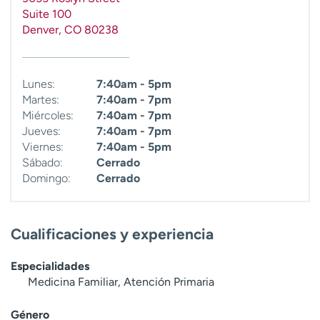
t
Suite 100
r
Denver
,
CO
80238
a
r
Lunes:
7:40am - 5pm
Martes:
7:40am - 7pm
Miércoles:
7:40am - 7pm
Jueves:
7:40am - 7pm
Viernes:
7:40am - 5pm
Sábado:
Cerrado
Domingo:
Cerrado
Cualificaciones y experiencia
Especialidades
Medicina Familiar, Atención Primaria
Género