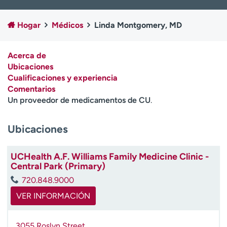
Ready. Set. CO.
Ensayos clínicos
Empleados
Profesionales
Hogar
Médicos
Linda Montgomery, MD
Atención a medios de
Asistencia financiera
comunicación
Acerca de
Ubicaciones
Contáctenos
Noticias e historias
Cualificaciones y experiencia
Comentarios
A
Un proveedor de medicamentos de CU
.
y
ú
d
Ubicaciones
a
m
UCHealth A.F. Williams Family Medicine Clinic -
e
Central Park (Primary)
a
e
720.848.9000
n
VER INFORMACIÓN
c
o
n
3055 Roslyn Street