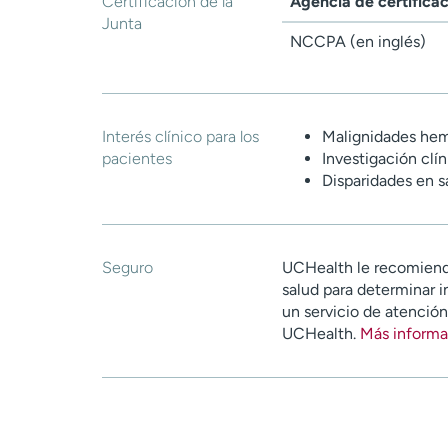
Certificación de la
Agencia de certifica
Junta
NCCPA (en inglés)
Interés clínico para los
Malignidades hem
pacientes
Investigación clín
Disparidades en s
Seguro
UCHealth le recomiend
salud para determinar i
un servicio de atenció
UCHealth.
Más informa