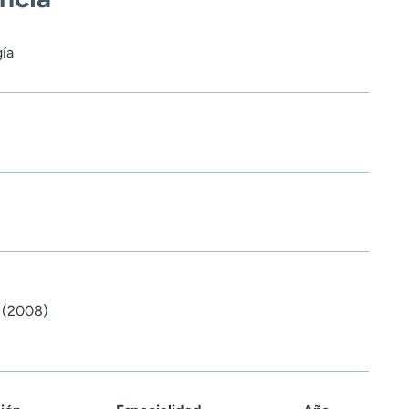
ía
c (2008)