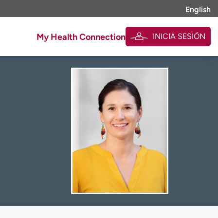
English
INICIA SESIÓN
My Health Connection