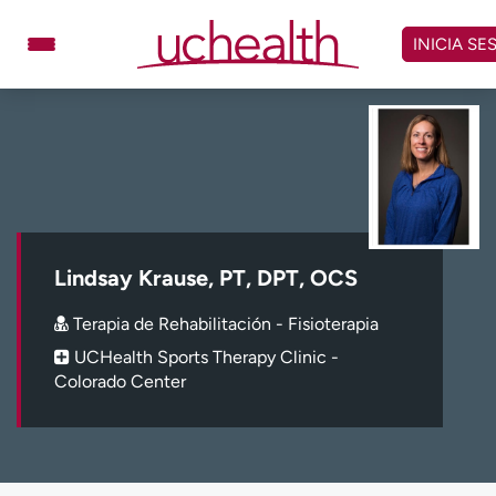
Omitir
y
INICIA SE
ver
contenido
Médicos
Especialidades
Ubicaciones
Programar cita
Atención de urgencia
virtual
Lindsay Krause, PT, DPT, OCS
Facturación y precios
Remisiones
Terapia de Rehabilitación - Fisioterapia
Dar
Carreras
UCHealth Sports Therapy Clinic -
Colorado Center
Inicie sesión en My Health Connection
Acerca de UCHealth
Clases y eventos