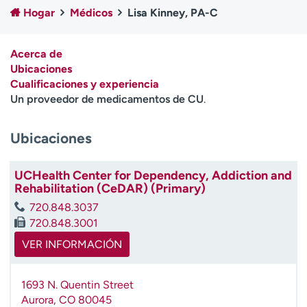
Ready. Set. CO.
Ensayos clínicos
Hogar
Médicos
Lisa Kinney, PA-C
Empleados
Profesionales
Atención a medios de
Asistencia financiera
Acerca de
comunicación
Ubicaciones
Cualificaciones y experiencia
Contáctenos
Noticias e historias
Un proveedor de medicamentos de CU
.
A
Ubicaciones
y
ú
d
UCHealth Center for Dependency, Addiction and
a
Rehabilitation (CeDAR) (Primary)
m
720.848.3037
e
720.848.3001
a
e
VER INFORMACIÓN
n
c
1693 N. Quentin Street
o
Aurora
,
CO
80045
n