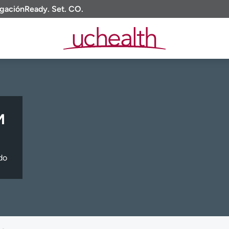
igación
Ready. Set. CO.
M
do