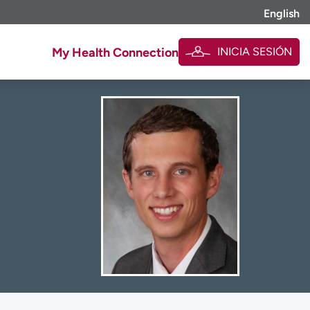
English
INICIA SESIÓN
My Health Connection