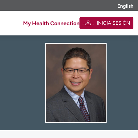
English
INICIA SESIÓN
My Health Connection