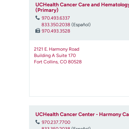
UCHealth Cancer Care and Hematology
(Primary)
970.493.6337
833.350.2038
(Español)
970.493.3528
2121 E. Harmony Road
Building A Suite 170
Fort Collins
,
CO
80528
UCHealth Cancer Center - Harmony C
970.237.7700
833.350.2038
(Español)