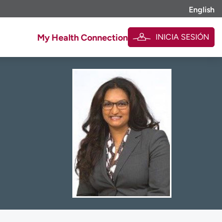
English
INICIA SESIÓN
My Health Connection