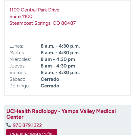
t
1100 Central Park Drive
r
Suite 1100
a
Steamboat Springs
,
CO
80487
r
Lunes:
8 a.m. - 4:30 p.m.
Martes:
8 a.m. - 4:30 p.m.
Miércoles:
8 am - 4:30 pm
Jueves:
8 am - 4:30 pm
Viernes:
8 a.m. - 4:30 p.m.
Sábado:
Cerrado
Domingo:
Cerrado
UCHealth Radiology - Yampa Valley Medical
Center
970.879.1322
VER INFORMACIÓN