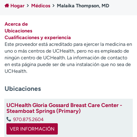
Ready. Set. CO.
Ensayos clínicos
Hogar
Médicos
Malaika Thompson, MD
Empleados
Profesionales
Atención a medios de
Asistencia financiera
Acerca de
comunicación
Ubicaciones
Cualificaciones y experiencia
Contáctenos
Noticias e historias
Este proveedor está acreditado para ejercer la medicina en
uno o más centros de UCHealth, pero no es empleado de
A
ningún centro de UCHealth. La información de contacto
y
en esta página puede ser de una instalación que no sea de
ú
UCHealth.
d
a
Ubicaciones
m
e
a
UCHealth Gloria Gossard Breast Care Center -
e
Steamboat Springs (Primary)
n
970.875.2604
c
o
VER INFORMACIÓN
n