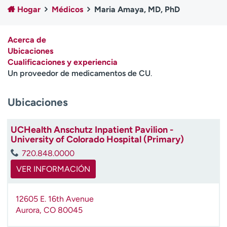
Ready. Set. CO.
Ensayos clínicos
Hogar
Médicos
Maria Amaya, MD, PhD
Empleados
Profesionales
Atención a medios de
Asistencia financiera
Acerca de
comunicación
Ubicaciones
Cualificaciones y experiencia
Contáctenos
Noticias e historias
Un proveedor de medicamentos de CU
.
A
Ubicaciones
y
ú
d
UCHealth Anschutz Inpatient Pavilion -
a
University of Colorado Hospital (Primary)
m
720.848.0000
e
a
VER INFORMACIÓN
e
n
12605 E. 16th Avenue
c
Aurora
,
CO
80045
o
n