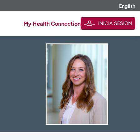
English
INICIA SESIÓN
My Health Connection