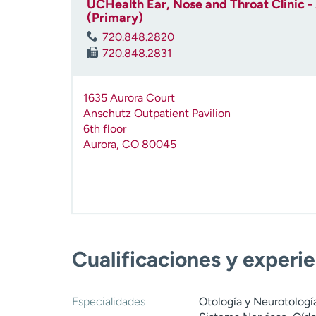
UCHealth Ear, Nose and Throat Clinic -
(Primary)
720.848.2820
720.848.2831
1635 Aurora Court
Anschutz Outpatient Pavilion
6th floor
Aurora
,
CO
80045
Cualificaciones y experi
Especialidades
Otología y Neurotologí