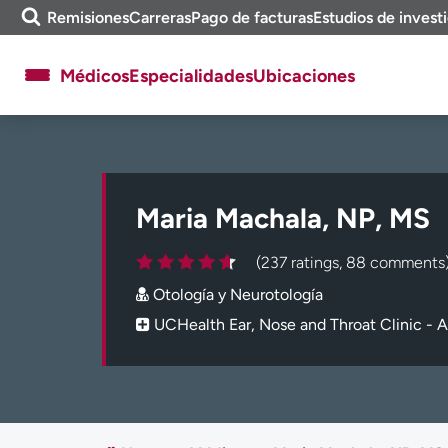
Omitir
a
Remisiones
Carreras
Pago de facturas
Estudios de invest
y
m
ver
e
Médicos
Especialidades
Ubicaciones
contenido
a
e
n
c
Acerca de UCHealth
Clases y eventos
o
Ready. Set. CO.
Ensayos clínicos
n
t
Maria Machala, NP, MS
Empleados
Profesionales
r
a
Atención a medios de
Asistencia financiera
(237 ratings, 88 comments
r
comunicación
Otología y Neurotología
Contáctenos
Noticias e historias
UCHealth Ear, Nose and Throat Clinic - A