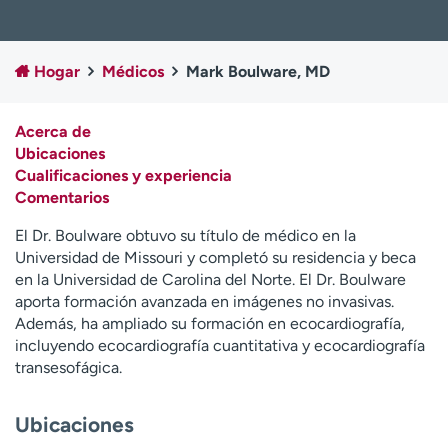
Ready. Set. CO.
Ensayos clínicos
Empleados
Profesionales
Hogar
Médicos
Mark Boulware, MD
Atención a medios de
Asistencia financiera
comunicación
Acerca de
Contáctenos
Noticias e historias
Ubicaciones
Cualificaciones y experiencia
A
Comentarios
y
ú
El Dr. Boulware obtuvo su título de médico en la
d
Universidad de Missouri y completó su residencia y beca
a
en la Universidad de Carolina del Norte. El Dr. Boulware
m
aporta formación avanzada en imágenes no invasivas.
e
Además, ha ampliado su formación en ecocardiografía,
a
incluyendo ecocardiografía cuantitativa y ecocardiografía
e
transesofágica.
n
c
o
Ubicaciones
n