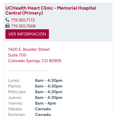
t
UCHealth Heart Clinic - Memorial Hospital
r
Central (Primary)
a
719.365.7172
r
719.365.7668
VER INFORMACIÓN
1400 E. Boulder Street
Suite 700
Colorado Springs
,
CO
80909
Lunes:
8am - 4:30pm
Martes:
8am - 4:30pm
Miércoles:
8am - 4:30pm
Jueves:
8am - 4:30pm
Viernes:
8am - 4pm
Sábado:
Cerrado
Domingo:
Cerrado