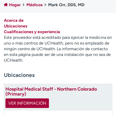
Ready. Set. CO.
Ensayos clínicos
Hogar
Médicos
Mark Orr, DDS, MD
Empleados
Profesionales
Atención a medios de
Asistencia financiera
Acerca de
comunicación
Ubicaciones
Cualificaciones y experiencia
Contáctenos
Noticias e historias
Este proveedor está acreditado para ejercer la medicina en
uno o más centros de UCHealth, pero no es empleado de
A
ningún centro de UCHealth. La información de contacto
y
en esta página puede ser de una instalación que no sea de
ú
UCHealth.
d
a
Ubicaciones
m
e
a
Hospital Medical Staff - Northern Colorado
e
(Primary)
n
c
VER INFORMACIÓN
o
n