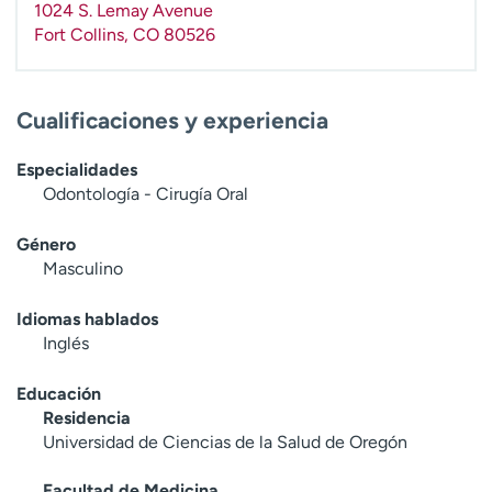
1024 S. Lemay Avenue
t
Fort Collins
,
CO
80526
r
a
r
Cualificaciones y experiencia
Especialidades
Odontología - Cirugía Oral
Género
Masculino
Idiomas hablados
Inglés
Educación
Residencia
Universidad de Ciencias de la Salud de Oregón
Facultad de Medicina