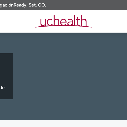
igación
Ready. Set. CO.
ado