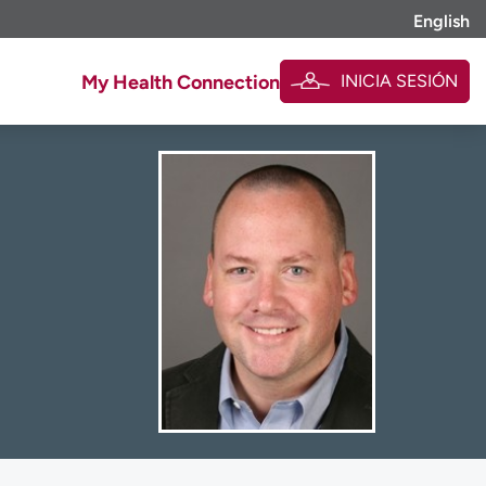
English
INICIA SESIÓN
My Health Connection