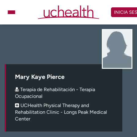
Omitir
y
INICIA SE
ver
contenido
Médicos
Especialidades
Ubicaciones
Programar cita
Atención de urgencia
virtual
Mary Kaye Pierce
Facturación y precios
Remisiones
Terapia de Rehabilitación - Terapia
Dar
Carreras
Ocupacional
UCHealth Physical Therapy and
Inicie sesión en My Health Connection
Rehabilitation Clinic - Longs Peak Medical
Center
Acerca de UCHealth
Clases y eventos