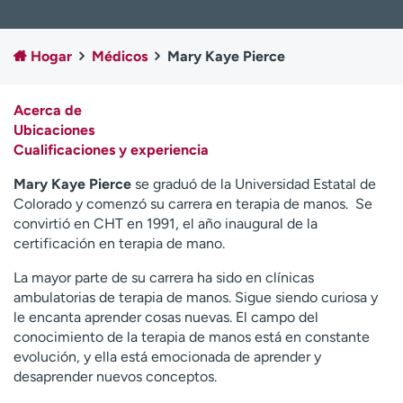
Ready. Set. CO.
Ensayos clínicos
Empleados
Profesionales
Hogar
Médicos
Mary Kaye Pierce
Atención a medios de
Asistencia financiera
comunicación
Acerca de
Contáctenos
Noticias e historias
Ubicaciones
Cualificaciones y experiencia
A
y
Mary Kaye Pierce
se graduó de la Universidad Estatal de
ú
Colorado y comenzó su carrera en terapia de manos. Se
d
convirtió en CHT en 1991, el año inaugural de la
a
certificación en terapia de mano.
m
La mayor parte de su carrera ha sido en clínicas
e
ambulatorias de terapia de manos. Sigue siendo curiosa y
a
le encanta aprender cosas nuevas. El campo del
e
conocimiento de la terapia de manos está en constante
n
evolución, y ella está emocionada de aprender y
c
desaprender nuevos conceptos.
o
n