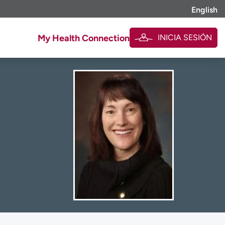
English
INICIA SESIÓN
My Health Connection