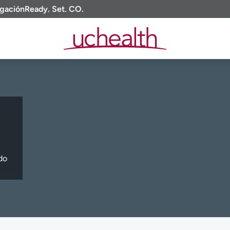
igación
Ready. Set. CO.
do