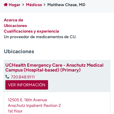
Ready. Set. CO.
Ensayos clínicos
Hogar
Médicos
Matthew Chase, MD
Empleados
Profesionales
Atención a medios de
Asistencia financiera
Acerca de
comunicación
Ubicaciones
Cualificaciones y experiencia
Contáctenos
Noticias e historias
Un proveedor de medicamentos de CU
.
A
Ubicaciones
y
ú
d
UCHealth Emergency Care - Anschutz Medical
a
Campus (Hospital-based) (Primary)
m
720.848.9111
e
a
VER INFORMACIÓN
e
n
12505 E. 16th Avenue
c
Anschutz Inpatient Pavilion 2
o
1st floor
n