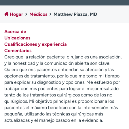
Ready. Set. CO.
Ensayos clínicos
Empleados
Profesionales
Hogar
Médicos
Matthew Piazza, MD
Atención a medios de
Asistencia financiera
comunicación
Acerca de
Ubicaciones
Contáctenos
Noticias e historias
Cualificaciones y experiencia
Comentarios
A
Creo que la relación paciente-cirujano es una asociación,
y
y la honestidad y la comunicación abierta son clave.
ú
Quiero que mis pacientes entiendan su afección y las
d
opciones de tratamiento, por lo que me tomo mi tiempo
a
para explicar su diagnóstico y opciones. Me esfuerzo por
m
trabajar con mis pacientes para lograr el mejor resultado
e
tanto de los tratamientos quirúrgicos como de los no
a
quirúrgicos. Mi objetivo principal es proporcionar a los
e
pacientes el máximo beneficio con la intervención más
n
pequeña, utilizando las técnicas quirúrgicas más
c
actualizadas y el manejo basado en la evidencia.
o
n