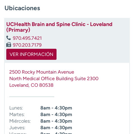
t
Ubicaciones
r
a
UCHealth Brain and Spine Clinic - Loveland
r
(Primary)
970.495.7421
970.203.7179
VER INFORMACIÓN
2500 Rocky Mountain Avenue
North Medical Office Building Suite 2300
Loveland
,
CO
80538
Lunes:
8am - 4:30pm
Martes:
8am - 4:30pm
Miércoles:
8am - 4:30pm
Jueves:
8am - 4:30pm