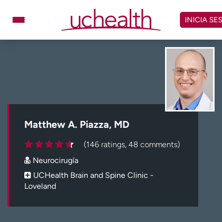
Omitir
y
INICIA SE
ver
contenido
Médicos
Especialidades
Ubicaciones
Programar cita
Atención de urgencia
virtual
Matthew A. Piazza, MD
Facturación y precios
Remisiones
(146 ratings, 48 comments)
Dar
Carreras
Neurocirugía
Inicie sesión en My Health Connection
UCHealth Brain and Spine Clinic -
Loveland
Acerca de UCHealth
Clases y eventos