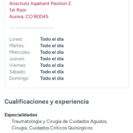
Anschutz Inpatient Pavilion 2
t
1st floor
r
Aurora
,
CO
80045
a
r
Lunes:
Todo el día
Martes:
Todo el día
Miércoles:
Todo el día
Jueves:
Todo el día
Viernes:
Todo el día
Sábado:
Todo el día
Domingo:
Todo el día
Cualificaciones y experiencia
Especialidades
Traumatología y Cirugía de Cuidados Agudos,
Cirugía, Cuidados Críticos Quirúrgicos