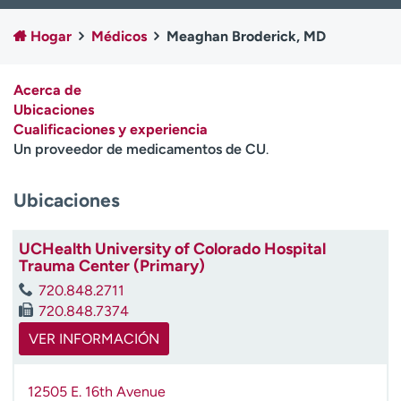
Ready. Set. CO.
Ensayos clínicos
Hogar
Médicos
Meaghan Broderick, MD
Empleados
Profesionales
Atención a medios de
Asistencia financiera
comunicación
Acerca de
Ubicaciones
Contáctenos
Noticias e historias
Cualificaciones y experiencia
Un proveedor de medicamentos de CU
.
A
y
Ubicaciones
ú
d
a
UCHealth University of Colorado Hospital
m
Trauma Center (Primary)
e
720.848.2711
a
720.848.7374
e
n
VER INFORMACIÓN
c
o
12505 E. 16th Avenue
n