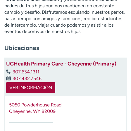
t
padres de tres hijos que nos mantienen en constante
r
cambio y desafío. Disfrutamos esquiando, nuestros perros,
a
pasar tiempo con amigos y familiares, recibir estudiantes
r
de intercambio, viajar cuando podemos y asistir a los
eventos deportivos de nuestros hijos.
Ubicaciones
UCHealth Primary Care - Cheyenne (Primary)
307.634.1311
307.432.7546
VER INFORMACIÓN
5050 Powderhouse Road
Cheyenne
,
WY
82009