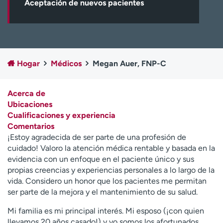
Aceptación de nuevos pacientes
Ready. Set. CO.
Ensayos clínicos
Empleados
Profesionales
Atención a medios de
Asistencia financiera
comunicación
Hogar
Médicos
Megan Auer, FNP-C
Contáctenos
Noticias e historias
A
Acerca de
y
Ubicaciones
ú
Cualificaciones y experiencia
d
Comentarios
a
¡Estoy agradecida de ser parte de una profesión de
m
cuidado! Valoro la atención médica rentable y basada en la
e
evidencia con un enfoque en el paciente único y sus
a
propias creencias y experiencias personales a lo largo de la
e
vida. Considero un honor que los pacientes me permitan
n
ser parte de la mejora y el mantenimiento de su salud.
c
o
Mi familia es mi principal interés. Mi esposo (¡con quien
n
llevamos 20 años casado!) y yo somos los afortunados