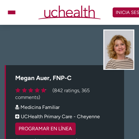
Omitir
y
INICIA SE
ver
contenido
Médicos
Especialidades
Ubicaciones
Programar cita
Atención de urgencia
virtual
Megan Auer, FNP-C
Facturación y precios
Remisiones
(842 ratings, 365
Dar
Carreras
comments)
Medicina Familiar
Inicie sesión en My Health Connection
UCHealth Primary Care - Cheyenne
PROGRAMAR EN LÍNEA
Acerca de UCHealth
Clases y eventos