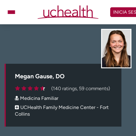
Omitir
y
INICIA SE
ver
contenido
Médicos
Especialidades
Ubicaciones
Programar cita
Atención de urgencia
virtual
Megan Gause, DO
Facturación y precios
Remisiones
(140 ratings, 59 comments)
Dar
Carreras
Medicina Familiar
Inicie sesión en My Health Connection
UCHealth Family Medicine Center - Fort
Collins
Acerca de UCHealth
Clases y eventos