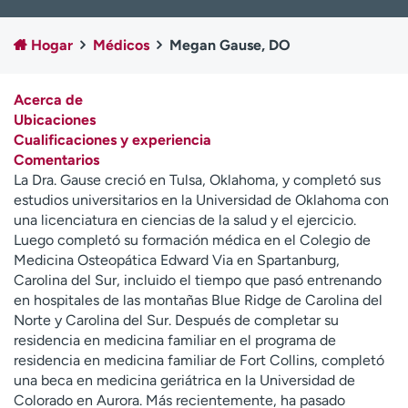
Ready. Set. CO.
Ensayos clínicos
Empleados
Profesionales
Hogar
Médicos
Megan Gause, DO
Atención a medios de
Asistencia financiera
comunicación
Acerca de
Ubicaciones
Contáctenos
Noticias e historias
Cualificaciones y experiencia
Comentarios
A
La Dra. Gause creció en Tulsa, Oklahoma, y completó sus
y
estudios universitarios en la Universidad de Oklahoma con
ú
una licenciatura en ciencias de la salud y el ejercicio.
d
Luego completó su formación médica en el Colegio de
a
Medicina Osteopática Edward Via en Spartanburg,
m
Carolina del Sur, incluido el tiempo que pasó entrenando
e
en hospitales de las montañas Blue Ridge de Carolina del
a
Norte y Carolina del Sur. Después de completar su
e
residencia en medicina familiar en el programa de
n
residencia en medicina familiar de Fort Collins, completó
c
una beca en medicina geriátrica en la Universidad de
o
Colorado en Aurora. Más recientemente, ha pasado
n