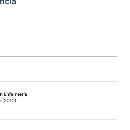
encia
en Enfermería
e (2010)