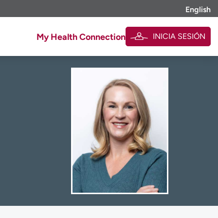
English
INICIA SESIÓN
My Health Connection