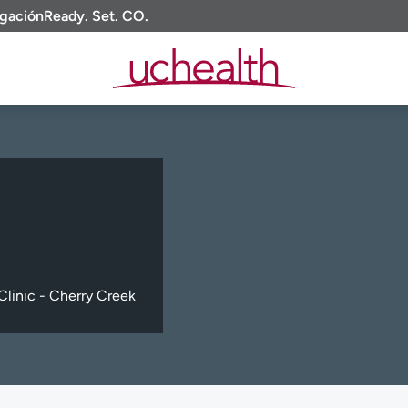
igación
Ready. Set. CO.
linic - Cherry Creek