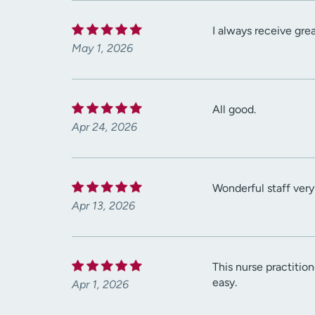
I always receive gre
May 1, 2026
All good.
Apr 24, 2026
Wonderful staff very
Apr 13, 2026
This nurse practitio
easy.
Apr 1, 2026