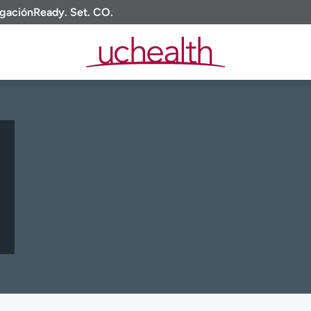
igación
Ready. Set. CO.