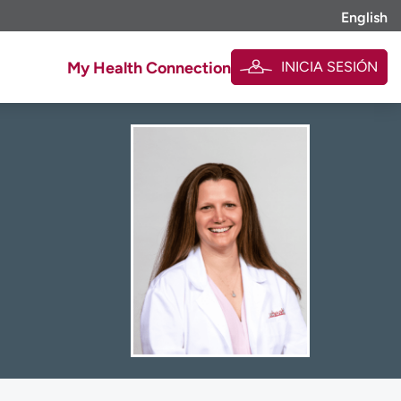
English
INICIA SESIÓN
My Health Connection