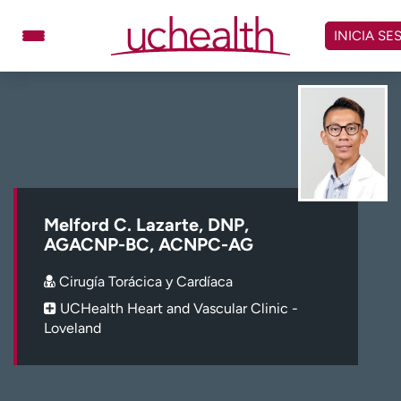
Omitir
y
INICIA SE
ver
contenido
Médicos
Especialidades
Ubicaciones
Programar cita
Atención de urgencia
virtual
Melford C. Lazarte, DNP,
Facturación y precios
Remisiones
AGACNP-BC, ACNPC-AG
Dar
Carreras
Cirugía Torácica y Cardíaca
UCHealth Heart and Vascular Clinic -
Inicie sesión en My Health Connection
Loveland
Acerca de UCHealth
Clases y eventos