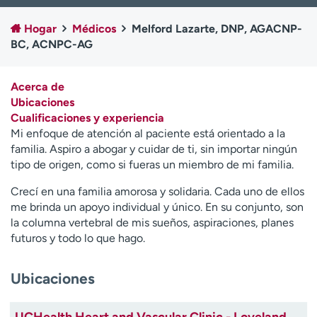
Ready. Set. CO.
Ensayos clínicos
Hogar
Médicos
Melford Lazarte, DNP, AGACNP-
Empleados
Profesionales
BC, ACNPC-AG
Atención a medios de
Asistencia financiera
comunicación
Acerca de
Contáctenos
Noticias e historias
Ubicaciones
Cualificaciones y experiencia
A
Mi enfoque de atención al paciente está orientado a la
y
familia. Aspiro a abogar y cuidar de ti, sin importar ningún
ú
tipo de origen, como si fueras un miembro de mi familia.
d
a
Crecí en una familia amorosa y solidaria. Cada uno de ellos
m
me brinda un apoyo individual y único. En su conjunto, son
e
la columna vertebral de mis sueños, aspiraciones, planes
a
futuros y todo lo que hago.
e
n
Ubicaciones
c
o
n
UCHealth Heart and Vascular Clinic - Loveland