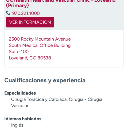
t
(Primary)
r
970.221.1000
a
VER INFORMACIÓN
r
2500 Rocky Mountain Avenue
South Medical Office Building
Suite 100
Loveland
,
CO
80538
Cualificaciones y experiencia
Especialidades
Cirugía Torácica y Cardíaca, Cirugía - Cirugía
Vascular
Idiomas hablados
Inglés