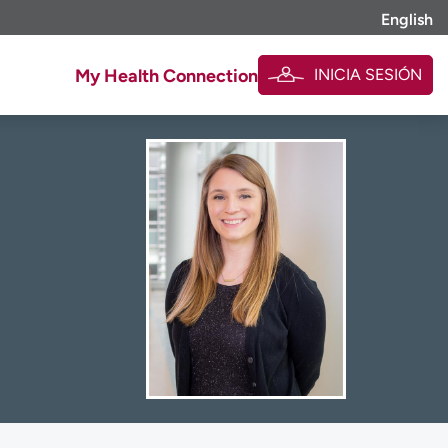
English
INICIA SESIÓN
My Health Connection