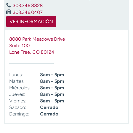
t
303.346.8828
r
303.346.0407
a
VER INFORMACIÓN
r
8080 Park Meadows Drive
Suite 100
Lone Tree
,
CO
80124
Lunes:
8am - 5pm
Martes:
8am - 5pm
Miércoles:
8am - 5pm
Jueves:
8am - 5pm
Viernes:
8am - 5pm
Sábado:
Cerrado
Domingo:
Cerrado