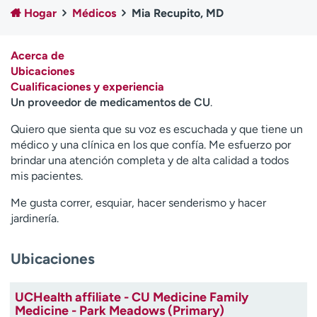
Ready. Set. CO.
Ensayos clínicos
Hogar
Médicos
Mia Recupito, MD
Empleados
Profesionales
Atención a medios de
Asistencia financiera
Acerca de
comunicación
Ubicaciones
Cualificaciones y experiencia
Contáctenos
Noticias e historias
Un proveedor de medicamentos de CU
.
A
Quiero que sienta que su voz es escuchada y que tiene un
y
médico y una clínica en los que confía. Me esfuerzo por
ú
brindar una atención completa y de alta calidad a todos
d
mis pacientes.
a
Me gusta correr, esquiar, hacer senderismo y hacer
m
jardinería.
e
a
e
Ubicaciones
n
c
UCHealth affiliate - CU Medicine Family
o
Medicine - Park Meadows (Primary)
n