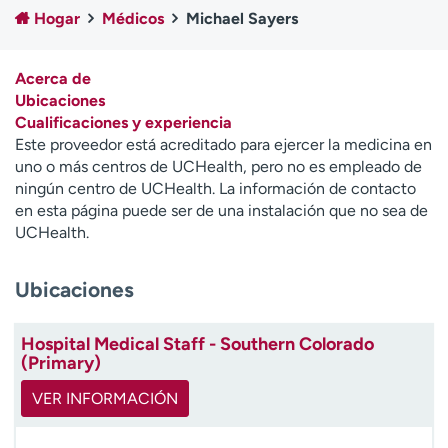
Ready. Set. CO.
Ensayos clínicos
Hogar
Médicos
Michael Sayers
Empleados
Profesionales
Atención a medios de
Asistencia financiera
Acerca de
comunicación
Ubicaciones
Cualificaciones y experiencia
Contáctenos
Noticias e historias
Este proveedor está acreditado para ejercer la medicina en
uno o más centros de UCHealth, pero no es empleado de
A
ningún centro de UCHealth. La información de contacto
y
en esta página puede ser de una instalación que no sea de
ú
UCHealth.
d
a
Ubicaciones
m
e
a
Hospital Medical Staff - Southern Colorado
e
(Primary)
n
c
VER INFORMACIÓN
o
n