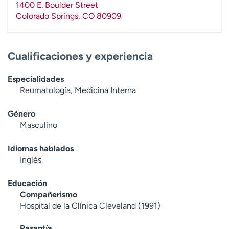
1400 E. Boulder Street
t
Colorado Springs
,
CO
80909
r
a
r
Cualificaciones y experiencia
Especialidades
Reumatología, Medicina Interna
Género
Masculino
Idiomas hablados
Inglés
Educación
Compañerismo
Hospital de la Clínica Cleveland (1991)
Pasantía