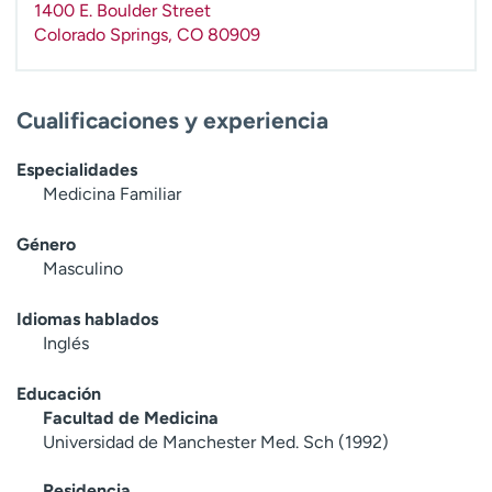
1400 E. Boulder Street
t
Colorado Springs
,
CO
80909
r
a
r
Cualificaciones y experiencia
Especialidades
Medicina Familiar
Género
Masculino
Idiomas hablados
Inglés
Educación
Facultad de Medicina
Universidad de Manchester Med. Sch (1992)
Residencia