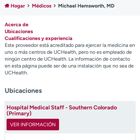
Ready. Set. CO.
Ensayos clínicos
Hogar
Médicos
Michael Hemsworth, MD
Empleados
Profesionales
Atención a medios de
Asistencia financiera
Acerca de
comunicación
Ubicaciones
Cualificaciones y experiencia
Contáctenos
Noticias e historias
Este proveedor está acreditado para ejercer la medicina en
uno o más centros de UCHealth, pero no es empleado de
A
ningún centro de UCHealth. La información de contacto
y
en esta página puede ser de una instalación que no sea de
ú
UCHealth.
d
a
Ubicaciones
m
e
a
Hospital Medical Staff - Southern Colorado
e
(Primary)
n
c
VER INFORMACIÓN
o
n