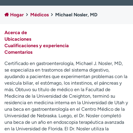
Ready. Set. CO.
Ensayos clínicos
Empleados
Profesionales
Hogar
Médicos
Michael Nosler, MD
Atención a medios de
Asistencia financiera
comunicación
Acerca de
Ubicaciones
Contáctenos
Noticias e historias
Cualificaciones y experiencia
Comentarios
A
y
Certificado en gastroenterología, Michael J. Nosler, MD,
ú
se especializa en trastornos del sistema digestivo,
d
ayudando a pacientes que experimentan problemas con la
a
vesícula biliar, el estómago, los intestinos, el páncreas y
m
más. Obtuvo su título de médico en la Facultad de
e
Medicina de la Universidad de Creighton, terminó su
a
residencia en medicina interna en la Universidad de Utah y
e
una beca en gastroenterología en el Centro Médico de la
n
Universidad de Nebraska. Luego, el Dr. Nosler completó
c
una beca de un año en endoscopia terapéutica avanzada
o
en la Universidad de Florida. El Dr. Nosler utiliza la
n