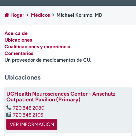
Ready. Set. CO.
Ensayos clínicos
Empleados
Profesionales
Hogar
Médicos
Michael Korsmo, MD
Atención a medios de
Asistencia financiera
comunicación
Acerca de
Ubicaciones
Contáctenos
Noticias e historias
Cualificaciones y experiencia
Comentarios
A
Un proveedor de medicamentos de CU
.
y
ú
d
Ubicaciones
a
m
UCHealth Neurosciences Center - Anschutz
e
Outpatient Pavilion (Primary)
a
e
720.848.2080
n
720.848.2106
c
VER INFORMACIÓN
o
n