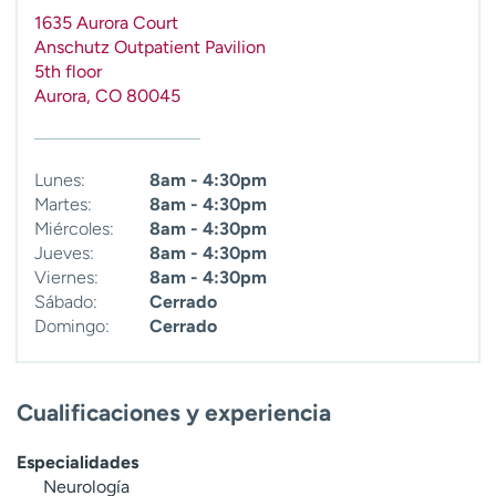
t
1635 Aurora Court
r
Anschutz Outpatient Pavilion
a
5th floor
r
Aurora
,
CO
80045
Lunes:
8am - 4:30pm
Martes:
8am - 4:30pm
Miércoles:
8am - 4:30pm
Jueves:
8am - 4:30pm
Viernes:
8am - 4:30pm
Sábado:
Cerrado
Domingo:
Cerrado
Cualificaciones y experiencia
Especialidades
Neurología