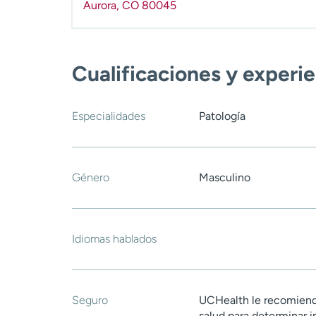
Aurora
,
CO
80045
Cualificaciones y experi
Especialidades
Patología
Género
Masculino
Idiomas hablados
Seguro
UCHealth le recomiend
salud para determinar i