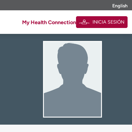
English
INICIA SESIÓN
My Health Connection