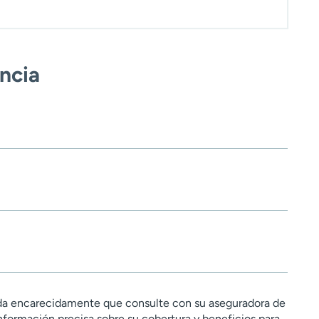
encia
a encarecidamente que consulte con su aseguradora de
nformación precisa sobre su cobertura y beneficios para