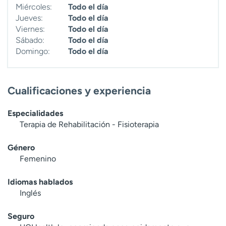
Miércoles:
Todo el día
t
Jueves:
Todo el día
r
Viernes:
Todo el día
a
Sábado:
Todo el día
r
Domingo:
Todo el día
Cualificaciones y experiencia
Especialidades
Terapia de Rehabilitación - Fisioterapia
Género
Femenino
Idiomas hablados
Inglés
Seguro