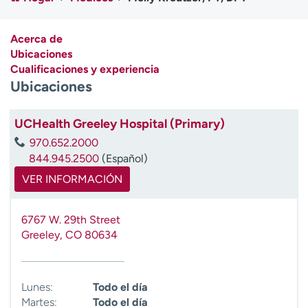
Ready. Set. CO.
Ensayos clínicos
Empleados
Profesionales
Acerca de
Atención a medios de
Asistencia financiera
Ubicaciones
comunicación
Cualificaciones y experiencia
Ubicaciones
Contáctenos
Noticias e historias
A
UCHealth Greeley Hospital (Primary)
y
970.652.2000
ú
844.945.2500
(Español)
d
VER INFORMACIÓN
a
m
e
6767 W. 29th Street
a
Greeley
,
CO
80634
e
n
c
Lunes:
Todo el día
o
Martes:
Todo el día
n