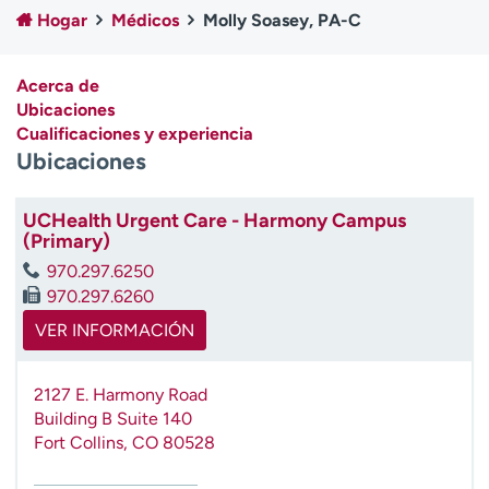
Ready. Set. CO.
Ensayos clínicos
Hogar
Médicos
Molly Soasey, PA-C
Empleados
Profesionales
Atención a medios de
Asistencia financiera
Acerca de
comunicación
Ubicaciones
Cualificaciones y experiencia
Contáctenos
Noticias e historias
Ubicaciones
A
y
UCHealth Urgent Care - Harmony Campus
(Primary)
ú
d
970.297.6250
a
970.297.6260
m
VER INFORMACIÓN
e
a
e
2127 E. Harmony Road
n
Building B Suite 140
c
Fort Collins
,
CO
80528
o
n