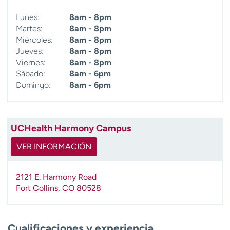
t
Lunes:
8am - 8pm
r
Martes:
8am - 8pm
a
Miércoles:
8am - 8pm
r
Jueves:
8am - 8pm
Viernes:
8am - 8pm
Sábado:
8am - 6pm
Domingo:
8am - 6pm
UCHealth Harmony Campus
VER INFORMACIÓN
2121 E. Harmony Road
Fort Collins
,
CO
80528
Cualificaciones y experiencia