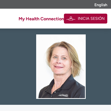
English
INICIA SESIÓN
My Health Connection