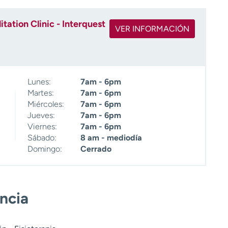
ation Clinic - Interquest
VER INFORMACIÓN
Lunes:
7am - 6pm
Martes:
7am - 6pm
Miércoles:
7am - 6pm
Jueves:
7am - 6pm
Viernes:
7am - 6pm
Sábado:
8 am - mediodía
Domingo:
Cerrado
encia