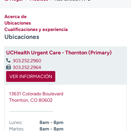
Ready. Set. CO.
Ensayos clínicos
Empleados
Profesionales
Acerca de
Atención a medios de
Asistencia financiera
Ubicaciones
comunicación
Cualificaciones y experiencia
Ubicaciones
Contáctenos
Noticias e historias
A
UCHealth Urgent Care - Thornton (Primary)
y
303.252.2960
ú
303.252.2964
d
VER INFORMACIÓN
a
m
e
13631 Colorado Boulevard
a
Thornton
,
CO
80602
e
n
c
Lunes:
8am - 8pm
o
Martes:
8am - 8pm
n