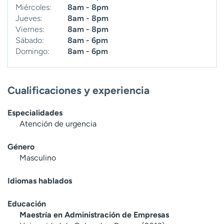
Miércoles:
8am - 8pm
t
Jueves:
8am - 8pm
r
Viernes:
8am - 8pm
a
Sábado:
8am - 6pm
r
Domingo:
8am - 6pm
Cualificaciones y experiencia
Especialidades
Atención de urgencia
Género
Masculino
Idiomas hablados
Educación
Maestría en Administración de Empresas