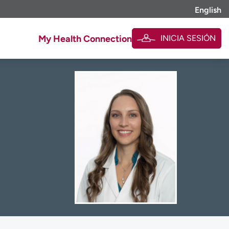
English
INICIA SESIÓN
My Health Connection