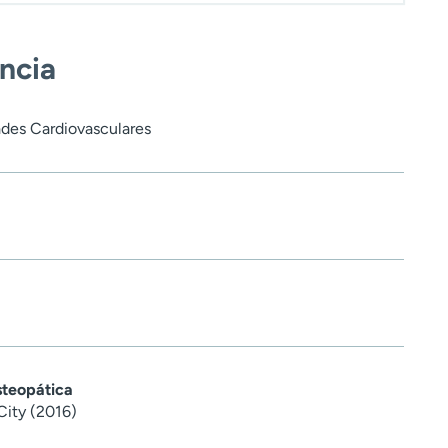
encia
ades Cardiovasculares
steopática
City (2016)