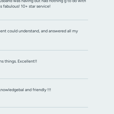
sband was having but had nothing g to do with
 fabulous! 10+ star service!
atient could understand, and answered all my
s things. Excellent!!
knowledgebal and friendly !!!