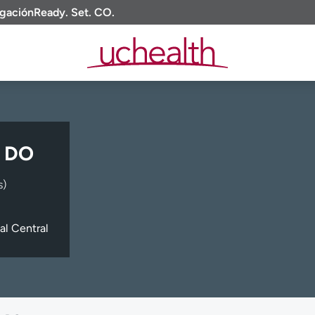
igación
Ready. Set. CO.
, DO
s)
al Central