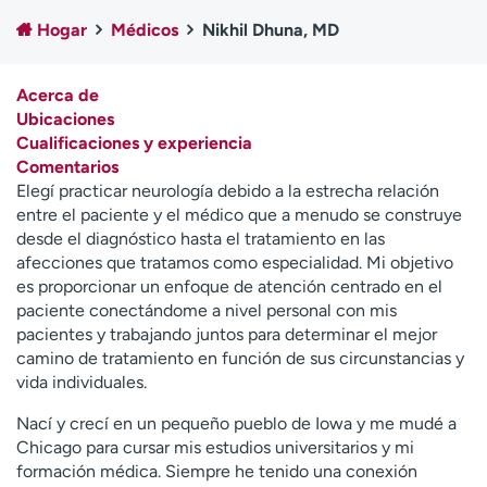
Ready. Set. CO.
Ensayos clínicos
Hogar
Médicos
Nikhil Dhuna, MD
Empleados
Profesionales
Atención a medios de
Asistencia financiera
Acerca de
comunicación
Ubicaciones
Cualificaciones y experiencia
Contáctenos
Noticias e historias
Comentarios
Elegí practicar neurología debido a la estrecha relación
A
entre el paciente y el médico que a menudo se construye
y
desde el diagnóstico hasta el tratamiento en las
ú
afecciones que tratamos como especialidad. Mi objetivo
d
es proporcionar un enfoque de atención centrado en el
a
paciente conectándome a nivel personal con mis
m
pacientes y trabajando juntos para determinar el mejor
e
camino de tratamiento en función de sus circunstancias y
a
vida individuales.
e
n
Nací y crecí en un pequeño pueblo de Iowa y me mudé a
c
Chicago para cursar mis estudios universitarios y mi
o
formación médica. Siempre he tenido una conexión
n