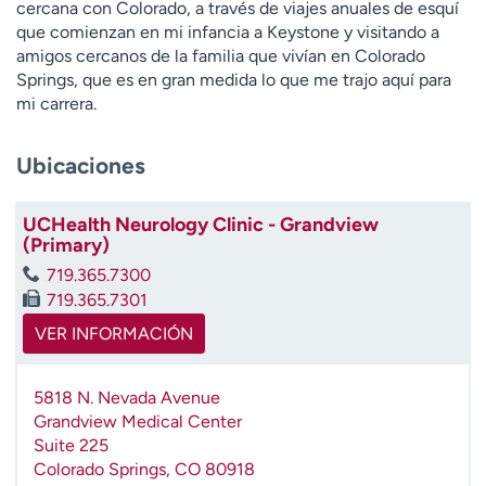
cercana con Colorado, a través de viajes anuales de esquí
t
que comienzan en mi infancia a Keystone y visitando a
r
amigos cercanos de la familia que vivían en Colorado
a
Springs, que es en gran medida lo que me trajo aquí para
r
mi carrera.
Ubicaciones
UCHealth Neurology Clinic - Grandview
(Primary)
719.365.7300
719.365.7301
VER INFORMACIÓN
5818 N. Nevada Avenue
Grandview Medical Center
Suite 225
Colorado Springs
,
CO
80918