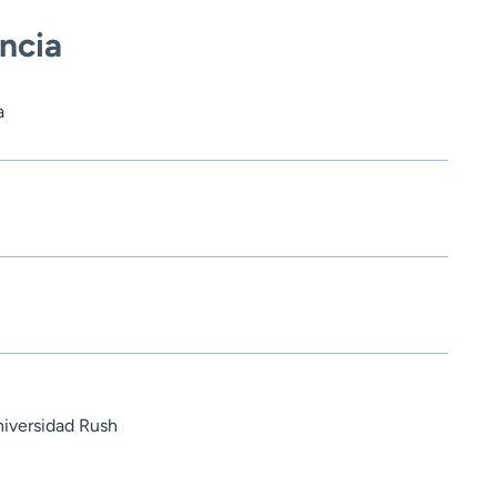
encia
a
niversidad Rush