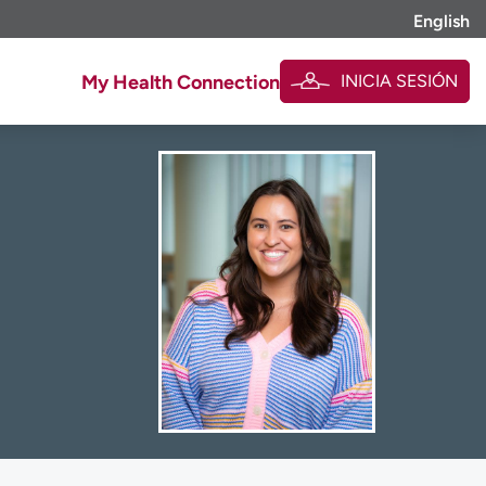
English
INICIA SESIÓN
My Health Connection