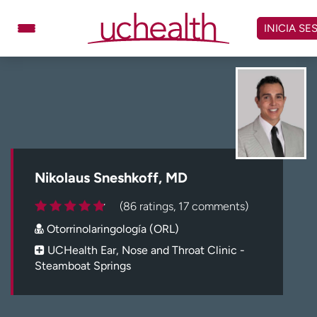
Omitir
y
INICIA SE
ver
contenido
Médicos
Especialidades
Ubicaciones
Programar cita
Atención de urgencia
virtual
Nikolaus Sneshkoff, MD
Facturación y precios
Remisiones
(86 ratings, 17 comments)
Dar
Carreras
Otorrinolaringología (ORL)
Inicie sesión en My Health Connection
UCHealth Ear, Nose and Throat Clinic -
Steamboat Springs
Acerca de UCHealth
Clases y eventos