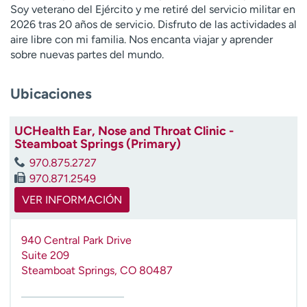
Soy veterano del Ejército y me retiré del servicio militar en
t
2026 tras 20 años de servicio. Disfruto de las actividades al
r
aire libre con mi familia. Nos encanta viajar y aprender
a
sobre nuevas partes del mundo.
r
Ubicaciones
UCHealth Ear, Nose and Throat Clinic -
Steamboat Springs (Primary)
970.875.2727
970.871.2549
VER INFORMACIÓN
940 Central Park Drive
Suite 209
Steamboat Springs
,
CO
80487