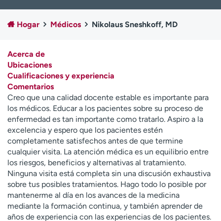
Ready. Set. CO.
Ensayos clínicos
Empleados
Profesionales
Hogar
Médicos
Nikolaus Sneshkoff, MD
Atención a medios de
Asistencia financiera
comunicación
Acerca de
Ubicaciones
Contáctenos
Noticias e historias
Cualificaciones y experiencia
Comentarios
A
Creo que una calidad docente estable es importante para
y
los médicos. Educar a los pacientes sobre su proceso de
ú
enfermedad es tan importante como tratarlo. Aspiro a la
d
excelencia y espero que los pacientes estén
a
completamente satisfechos antes de que termine
m
cualquier visita. La atención médica es un equilibrio entre
e
los riesgos, beneficios y alternativas al tratamiento.
a
Ninguna visita está completa sin una discusión exhaustiva
e
sobre tus posibles tratamientos. Hago todo lo posible por
n
mantenerme al día en los avances de la medicina
c
mediante la formación continua, y también aprender de
o
años de experiencia con las experiencias de los pacientes.
n