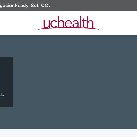
igación
Ready. Set. CO.
do