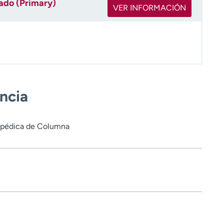
rado (Primary)
VER INFORMACIÓN
encia
topédica de Columna