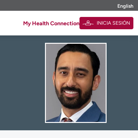
English
INICIA SESIÓN
My Health Connection