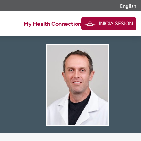
English
INICIA SESIÓN
My Health Connection