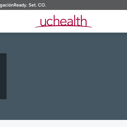
igación
Ready. Set. CO.