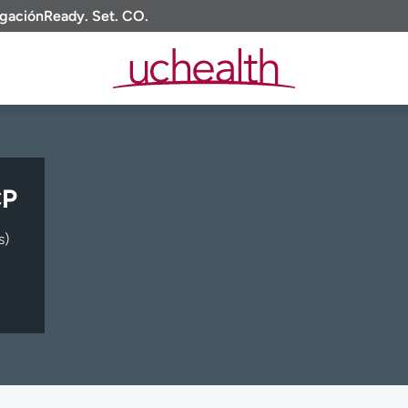
igación
Ready. Set. CO.
CP
s)