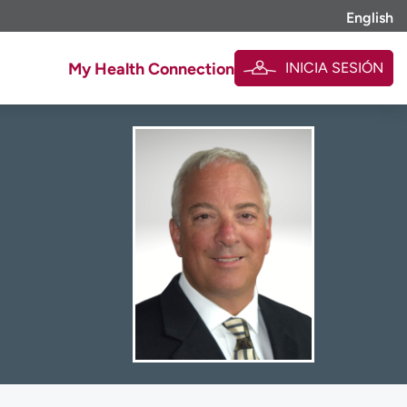
English
INICIA SESIÓN
My Health Connection