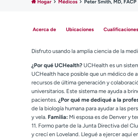
Hogar
Médicos
Peter Smith, MD, FACP
Acerca de
Ubicaciones
Cualificaciones
Disfruto usando la amplia ciencia de la medic
¿Por qué UCHealth?
UCHealth es un sistem
UCHealth hace posible que un médico de at
recursos de última generación y colaboraci
universitarios. Este sistema me ayuda a brin
pacientes.
¿Por qué me dediqué a la profe
de la biología humana para ayudar a las pers
y vela.
Familia:
Mi esposa es de Denver y ten
11. Formo parte de la Junta Directiva del C
y crecí en Loveland. Llegué a ejercer aquí 