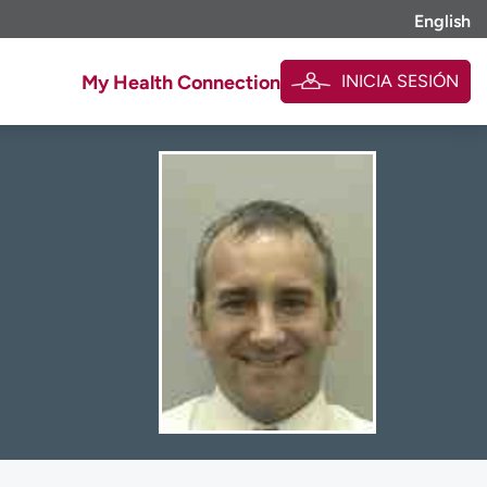
English
INICIA SESIÓN
My Health Connection