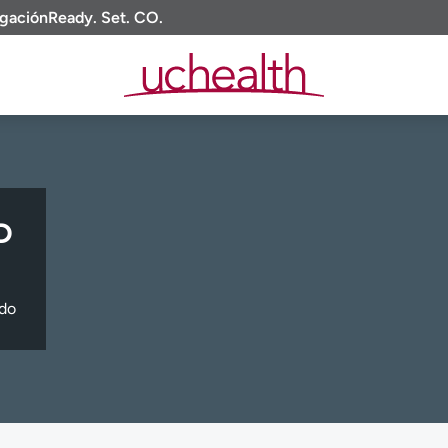
igación
Ready. Set. CO.
D
ado