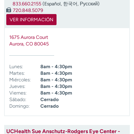
833.660.2155
(Español, 한국어, Русский)
t
720.848.5079
r
a
VER INFORMACIÓN
r
1675 Aurora Court
Aurora
,
CO
80045
Lunes:
8am - 4:30pm
Martes:
8am - 4:30pm
Miércoles:
8am - 4:30pm
Jueves:
8am - 4:30pm
Viernes:
8am - 4:30pm
Sábado:
Cerrado
Domingo:
Cerrado
UCHealth Sue Anschutz-Rodgers Eye Center -