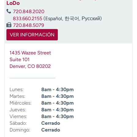
LoDo
720.848.2020
833.660.2155
(Español, 한국어, Русский)
720.848.5079
VER INFORMACIÓN
1435 Wazee Street
Suite 101
Denver
,
CO
80202
Lunes:
8am - 4:30pm
Martes:
8am - 4:30pm
Miércoles:
8am - 4:30pm
Jueves:
8am - 4:30pm
Viernes:
8am - 4:30pm
Sábado:
Cerrado
Domingo:
Cerrado