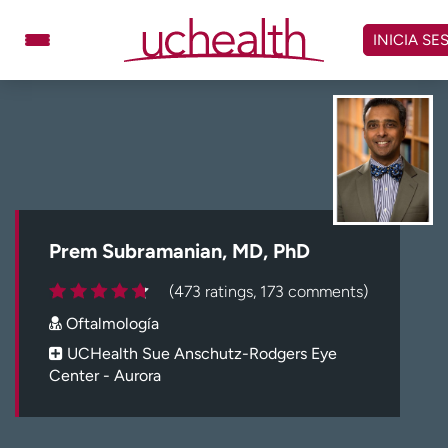
Omitir
y
INICIA SE
ver
contenido
Médicos
Especialidades
Ubicaciones
Programar cita
Atención de urgencia
virtual
Prem Subramanian, MD, PhD
Facturación y precios
Remisiones
(473 ratings, 173 comments)
Dar
Carreras
Oftalmología
Inicie sesión en My Health Connection
UCHealth Sue Anschutz-Rodgers Eye
Center - Aurora
Acerca de UCHealth
Clases y eventos