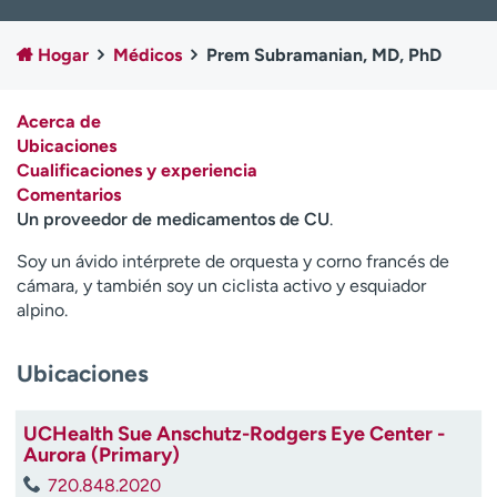
Ready. Set. CO.
Ensayos clínicos
Empleados
Profesionales
Hogar
Médicos
Prem Subramanian, MD, PhD
Atención a medios de
Asistencia financiera
comunicación
Acerca de
Ubicaciones
Contáctenos
Noticias e historias
Cualificaciones y experiencia
Comentarios
A
Un proveedor de medicamentos de CU
.
y
ú
Soy un ávido intérprete de orquesta y corno francés de
d
cámara, y también soy un ciclista activo y esquiador
a
alpino.
m
e
a
Ubicaciones
e
n
UCHealth Sue Anschutz-Rodgers Eye Center -
c
Aurora (Primary)
o
720.848.2020
n