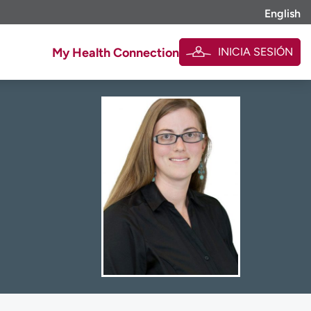
English
INICIA SESIÓN
My Health Connection