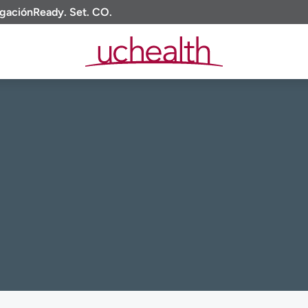
igación
Ready. Set. CO.