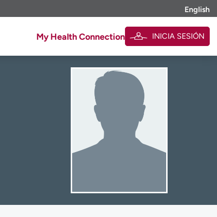
English
INICIA SESIÓN
My Health Connection