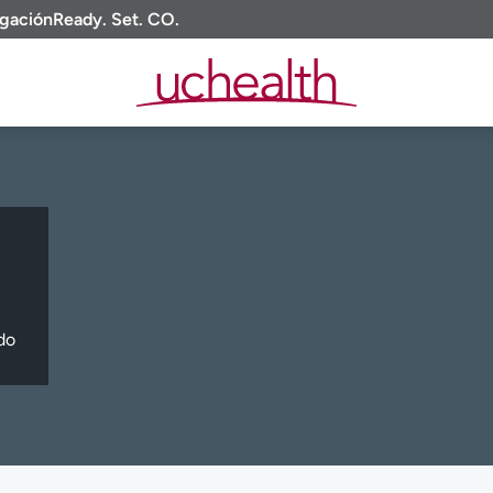
igación
Ready. Set. CO.
do