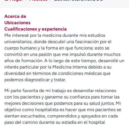
Ready. Set. CO.
Ensayos clínicos
Empleados
Profesionales
Acerca de
Atención a medios de
Asistencia financiera
Ubicaciones
comunicación
Cualificaciones y experiencia
Me interesé por la medicina durante mis estudios
Contáctenos
Noticias e historias
universitarios, donde descubrí una fascinación por el
cuerpo humano y la forma en que funciona; esto se
A
convirtió en una pasión que me impulsó durante muchos
y
años de formación. A lo largo de este tiempo, desarrollé un
ú
interés particular por la Medicina Interna debido a su
d
diversidad en términos de condiciones médicas que
a
podemos diagnosticar y tratar.
m
e
Mi parte favorita de mi trabajo es desarrollar relaciones
a
con los pacientes y ganarme su confianza para tomar las
e
mejores decisiones que podamos para su salud juntos. Mi
n
objetivo como hospitalista es hacer que mis pacientes se
c
sientan escuchados, comprendidos y apoyados en cada
o
paso del camino durante su estadía en el hospital.
n