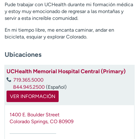
Pude trabajar con UCHealth durante mi formación médica
t
y estoy muy emocionado de regresar a las montañas y
r
servir a esta increíble comunidad.
a
r
En mi tiempo libre, me encanta caminar, andar en
bicicleta, esquiar y explorar Colorado.
Ubicaciones
UCHealth Memorial Hospital Central (Primary)
719.365.5000
844.945.2500
(Español)
VER INFORMACIÓN
1400 E. Boulder Street
Colorado Springs
,
CO
80909