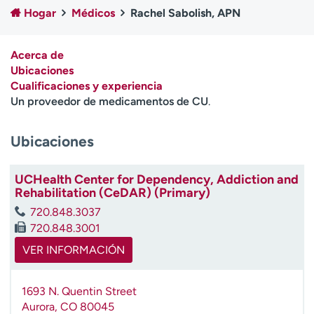
Ready. Set. CO.
Ensayos clínicos
Hogar
Médicos
Rachel Sabolish, APN
Empleados
Profesionales
Atención a medios de
Asistencia financiera
Acerca de
comunicación
Ubicaciones
Cualificaciones y experiencia
Contáctenos
Noticias e historias
Un proveedor de medicamentos de CU
.
A
Ubicaciones
y
ú
d
UCHealth Center for Dependency, Addiction and
a
Rehabilitation (CeDAR) (Primary)
m
720.848.3037
e
720.848.3001
a
e
VER INFORMACIÓN
n
c
1693 N. Quentin Street
o
Aurora
,
CO
80045
n