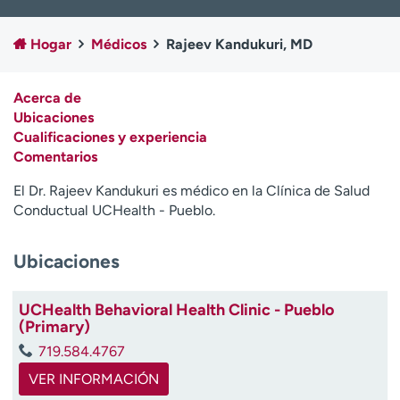
Ready. Set. CO.
Ensayos clínicos
Empleados
Profesionales
Hogar
Médicos
Rajeev Kandukuri, MD
Atención a medios de
Asistencia financiera
comunicación
Acerca de
Ubicaciones
Contáctenos
Noticias e historias
Cualificaciones y experiencia
Comentarios
A
y
El Dr. Rajeev Kandukuri es médico en la Clínica de Salud
ú
Conductual UCHealth - Pueblo.
d
a
m
Ubicaciones
e
a
UCHealth Behavioral Health Clinic - Pueblo
e
(Primary)
n
719.584.4767
c
o
VER INFORMACIÓN
n