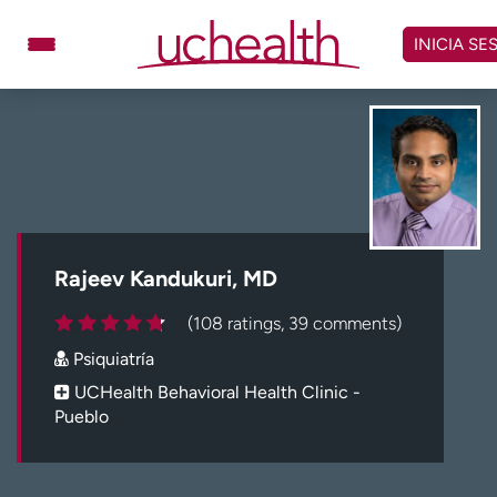
Omitir
y
INICIA SE
ver
contenido
Médicos
Especialidades
Ubicaciones
Programar cita
Atención de urgencia
virtual
Rajeev Kandukuri, MD
Facturación y precios
Remisiones
(108 ratings, 39 comments)
Dar
Carreras
Psiquiatría
Inicie sesión en My Health Connection
UCHealth Behavioral Health Clinic -
Pueblo
Acerca de UCHealth
Clases y eventos