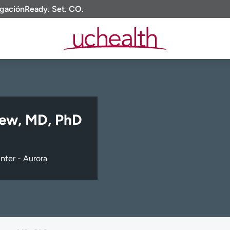
igación
Ready. Set. CO.
ew, MD, PhD
ter - Aurora