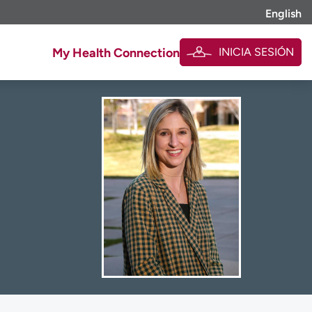
English
INICIA SESIÓN
My Health Connection